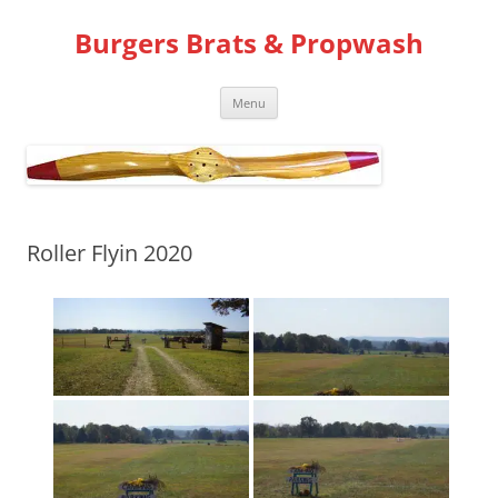
Skip
to
Burgers Brats & Propwash
content
Menu
Roller Flyin 2020