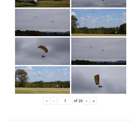
«
‹
of
26
›
»